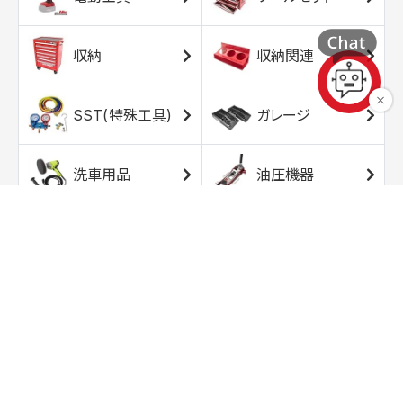
収納
収納関連
SST(特殊工具)
ガレージ
洗車用品
油圧機器
エアコンプレッサ
エアツール
ー
トルクレンチ
ソケット
ラチェット/スピン
レンチ/スパナ
ナー