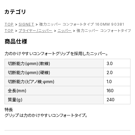
カテゴリ
TOP
>
SIGNET
>
強力ニッパー コンフォートタイプ 160MM 90381
TOP
>
プライヤー/ニッパー
>
ニッパー
>
強力ニッパー コンフォートタイプ 16
商品仕様
力のかけやすいコンフォートグリップを採用したニッパー。
切断能力(φmm)(軟線)
3.0
切断能力(φmm)(硬線)
2.0
切断能力(ピアノ線;φmm)
1.0
全長(mm)
160
質量(g)
240
特長
グリップは力のかけやすいコンフォートタイプ。