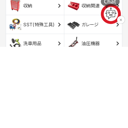
収納
収納関連
SST(特殊工具)
ガレージ
洗車用品
油圧機器
エアコンプレッサ
エアツール
ー
トルクレンチ
ソケット
ラチェット/スピン
レンチ/スパナ
ナー
バイク用工具/用
オイル交換用品
品