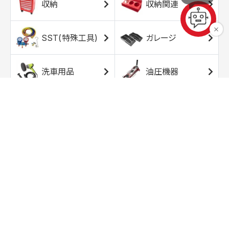
収納
収納関連
SST(特殊工具)
ガレージ
洗車用品
油圧機器
エアコンプレッサ
エアツール
ー
トルクレンチ
ソケット
ラチェット/スピン
レンチ/スパナ
ナー
バイク用工具/用
オイル交換用品
品