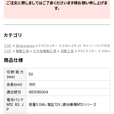
ご注文に際しましてはご了承くださいます様お願い申し上げま
す。
カテゴリ
TOP
>
Milwaukee
>
PVCカッター 3.0Ah×2キット キャリーバッグ付き C1
TOP
>
電動工具
>
その他電動工具
>
切断工具
>
PVCカッター 3.0Ah×
商品仕様
切断能力
50
(mm)
全長(mm)
360
適合替刃
681395004
電池パック
M12 B3 J
容量3.0Ah、電圧12V、適合機種M12シリーズ
P