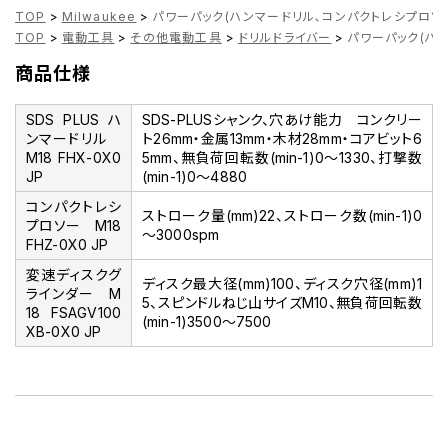
TOP
>
Milwaukee
>
パワーパック(ハンマードリル､コンパクトレシプロソー､10
TOP
>
電動工具
>
その他電動工具
>
ドリルドライバー
>
パワーパック(ハンマ
商品仕様
SDS PLUS ハ
SDS-PLUSシャンク、穴あけ能力 コンクリー
ンマードリル
ト26mm・金属13mm・木材28mm・コアビット6
M18 FHX-0X0
5mm、無負荷回転数(min-1)0～1330、打撃数
JP
(min-1)0～4880
コンパクトレシ
ストローク量(mm)22、ストローク数(min-1)0
プロソー M18
～3000spm
FHZ-0X0 JP
変速ディスクグ
ディスク最大径(mm)100、ディスク穴径(mm)1
ラインダー M
5、スピンドルねじ山サイズM10、無負荷回転数
18 FSAGV100
(min-1)3500～7500
XB-0X0 JP