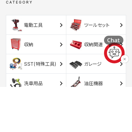
CATEGORY
電動工具
ツールセット
収納
収納関連
SST(特殊工具)
ガレージ
洗車用品
油圧機器
エアコンプレッサ
エアツール
ー
トルクレンチ
ソケット