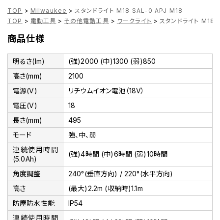
TOP
>
Milwaukee
>
スタンドライト M18 SAL-0 APJ M18
TOP
>
電動工具
>
その他電動工具
>
ワークライト
>
スタンドライト M18 S
商品仕様
明るさ(lm)
(強)2000 (中)1300 (弱)850
高さ(mm)
2100
電源(V)
リチウムイオン電池（18V）
電圧(V)
18
長さ(mm)
495
モード
強、中、弱
連続使用時間
(強)4時間 (中)6時間 (弱)10時間
(5.0Ah)
角度調整
240°(垂直方向) / 220°(水平方向)
高さ
(最大)2.2m (収納時)1.1m
防塵防水性能
IP54
連続使用時間