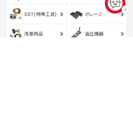
SST(特殊工具)
ガレージ
洗車用品
油圧機器
エアコンプレッサ
エアツール
ー
トルクレンチ
ソケット
ラチェット/スピン
レンチ/スパナ
ナー
バイク用工具/用
オイル交換用品
品
ワークライト/ト
研磨/研削用品