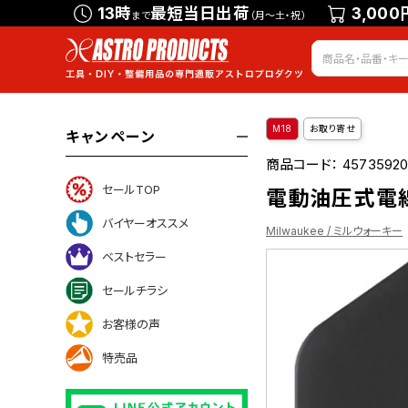
13時
最短当日出荷
3,000
まで
（月～土・祝）
M18
お取り寄せ
キャンペーン
商品コード：
45735920
セールTOP
電動油圧式電線カ
バイヤーオススメ
Milwaukee / ミルウォーキー
ベストセラー
セールチラシ
お客様の声
特売品