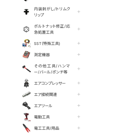
内装剥がし/トリムク
リップ
ボルトナット修正/応
急処置工具
SST(特殊工具)
測定機器
その他工具/ハンマ
ー/バール/ポンチ等
エアコンプレッサー
エア接続関連
エアツール
電動工具
電工工具/用品