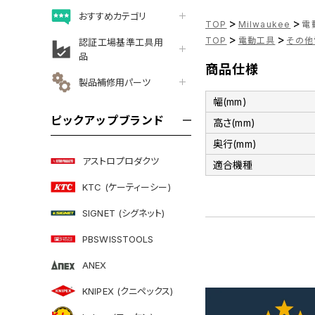
おすすめカテゴリ
>
>
TOP
Milwaukee
電
>
>
TOP
電動工具
その他
認証工場基準工具用
品
商品仕様
製品補修用パーツ
幅(mm)
ピックアップブランド
高さ(mm)
奥行(mm)
アストロプロダクツ
適合機種
KTC (ケーティーシー)
SIGNET (シグネット)
PBSWISSTOOLS
ANEX
KNIPEX (クニペックス)