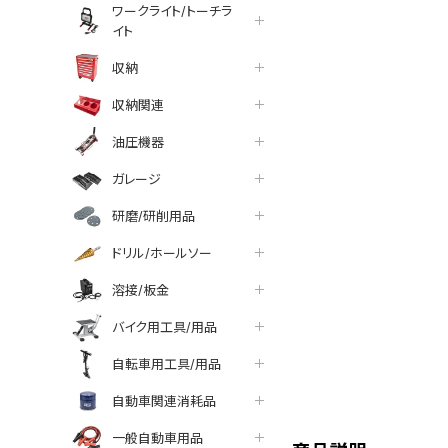
ワークライト/トーチラ
イト
収納
収納関連
油圧機器
ガレージ
研磨/研削用品
ドリル/ホールソー
溶接/板金
バイク用工具/用品
自転車用工具/用品
tter
facebook
line
自動車関連消耗品
一般自動車用品