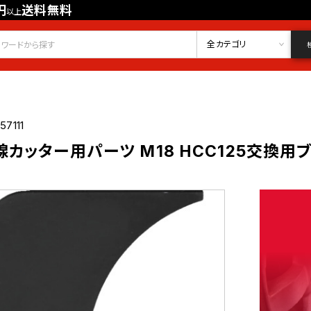
円
送料無料
以上
会員登録
ログイン
お気に入り
全カテゴリ
57111
ッター用パーツ M18 HCC125交換用ブレ