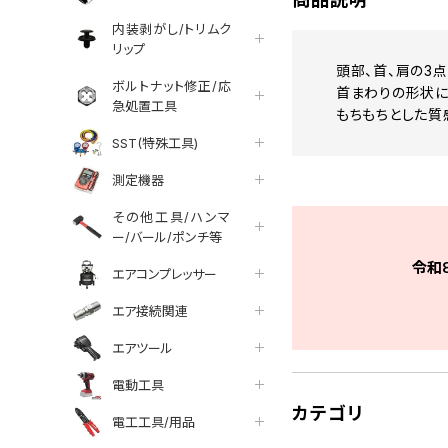
内装剥がし/トリムク
リップ
頭部、首、肩の3
ボルトナット修正/応
首まわりの形状に
急処置工具
もちもちとした質
SST(特殊工具)
測定機器
その他工具/ハンマ
ー/バール/ポンチ等
令和
エアコンプレッサー
エア接続関連
エアツール
電動工具
カテゴリ
電工工具/用品