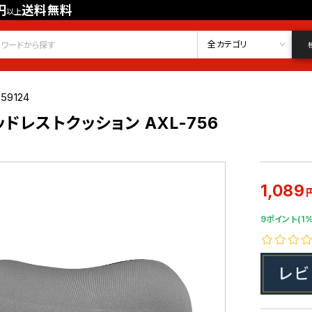
円
送料無料
以上
会員登録
ログイン
お気に入り
全カテゴリ
59124
ドレストクッション AXL-756
1,089
9ポイント(1%