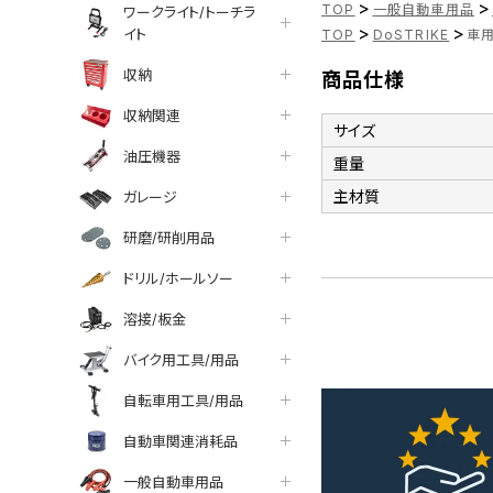
>
>
TOP
一般自動車用品
ワークライト/トーチラ
>
>
イト
TOP
DoSTRIKE
車用
収納
商品仕様
収納関連
サイズ
油圧機器
重量
主材質
ガレージ
研磨/研削用品
ドリル/ホールソー
溶接/板金
バイク用工具/用品
自転車用工具/用品
自動車関連消耗品
一般自動車用品