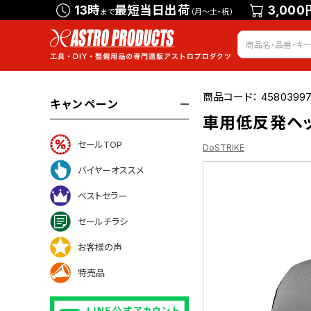
13時
最短当日出荷
3,000
まで
（月～土・祝）
商品コード：
45803997
キャンペーン
車用低反発ヘッ
セールTOP
DoSTRIKE
バイヤーオススメ
ベストセラー
ついて
セールチラシ
お客様の声
特売品