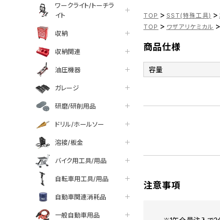
ワークライト/トーチラ
>
>
イト
TOP
SST(特殊工具)
>
TOP
ワザアリケミカル
収納
商品仕様
収納関連
容量
油圧機器
ガレージ
研磨/研削用品
ドリル/ホールソー
溶接/板金
バイク用工具/用品
自転車用工具/用品
注意事項
自動車関連消耗品
一般自動車用品