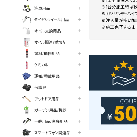
※1缶全量注入で3
※1台分施工時は1
洗車用品
※ガソリン車・ハイ
タイヤ/ホイール用品
※注入量が多い場
※施工完了するまで
オイル交換用品
オイル関連/添加剤
塗料/補修用品
ケミカル
運搬/積載用品
保護具
アウトドア用品
ガーデン用品/機器
一般用品/家庭用品
スマートフォン関連品