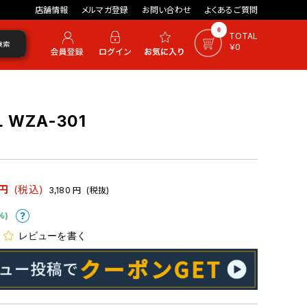
店舗情報
メルマガ登録
お問い合わせ
よくあるご質問
0
TOTAL
検索
￥0
WZA-301
円
(税込)
3,180
円
(税抜)
%)
レビューを書く