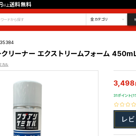
円
送料無料
以上
会員登録
ログイン
お気に入り
全カテゴリ
835384
リーナー エクストリームフォーム 450mL 
ミカル
3,498
31ポイント(1