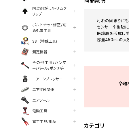
商品説明
内装剥がし/トリムク
リップ
汚れの固まりにも
ボルトナット修正/応
センサーや樹脂に
急処置工具
保護層を形成し防
容量450mLの
SST(特殊工具)
測定機器
その他工具/ハンマ
ー/バール/ポンチ等
エアコンプレッサー
令和
エア接続関連
エアツール
電動工具
電工工具/用品
カテゴリ