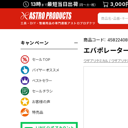
13時
最短当日出荷
3,000
まで
（月～土・祝）
商品コード：
4582240
キャンペーン
エバポレーターク
セールTOP
ワザアリケミカル / ワザアリケ
バイヤーオススメ
ベストセラー
ついて
セールチラシ
お客様の声
特売品