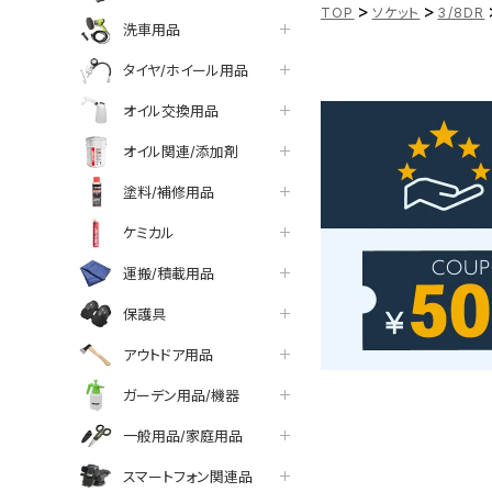
>
>
TOP
ソケット
3/8DR
洗車用品
タイヤ/ホイール用品
オイル交換用品
オイル関連/添加剤
塗料/補修用品
ケミカル
運搬/積載用品
保護具
アウトドア用品
ガーデン用品/機器
一般用品/家庭用品
スマートフォン関連品