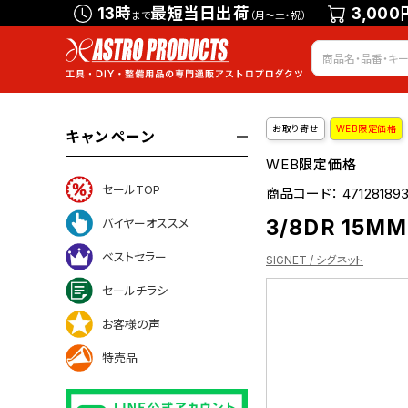
13時
最短当日出荷
3,000
まで
（月～土・祝）
お取り寄せ
WEB限定価格
キャンペーン
WEB限定価格
セールTOP
商品コード：
471281893
3/8DR 15MM
バイヤーオススメ
ベストセラー
SIGNET / シグネット
セールチラシ
お客様の声
いて
特売品