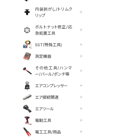
内装剥がし/トリムク
リップ
ボルトナット修正/応
急処置工具
SST(特殊工具)
測定機器
その他工具/ハンマ
ー/バール/ポンチ等
エアコンプレッサー
エア接続関連
エアツール
電動工具
tter
facebook
line
電工工具/用品