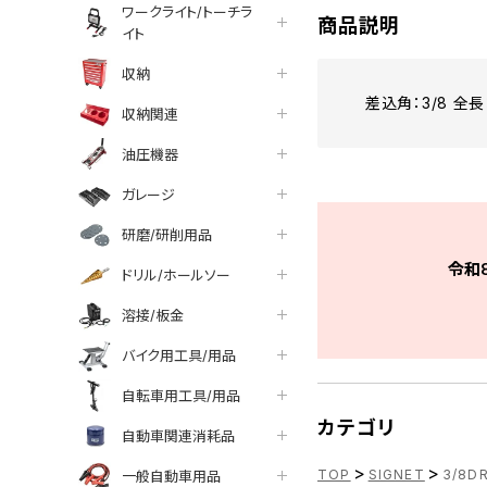
ワークライト/トーチラ
商品説明
イト
収納
差込角：3/8 全長
収納関連
油圧機器
ガレージ
研磨/研削用品
令和
ドリル/ホールソー
溶接/板金
バイク用工具/用品
自転車用工具/用品
カテゴリ
自動車関連消耗品
>
>
TOP
SIGNET
3/8DR
一般自動車用品