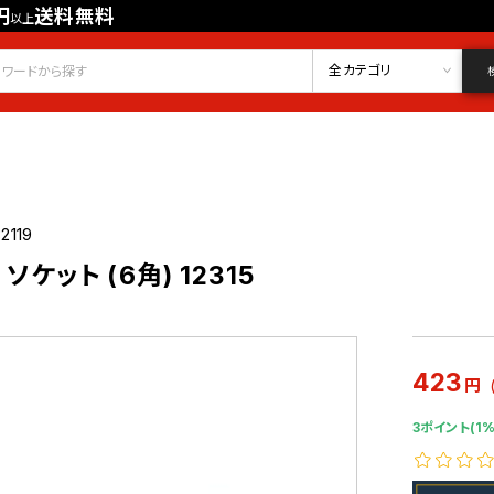
円
送料無料
以上
会員登録
ログイン
お気に入り
全カテゴリ
2119
 ソケット (6角) 12315
423
円
3ポイント(1%