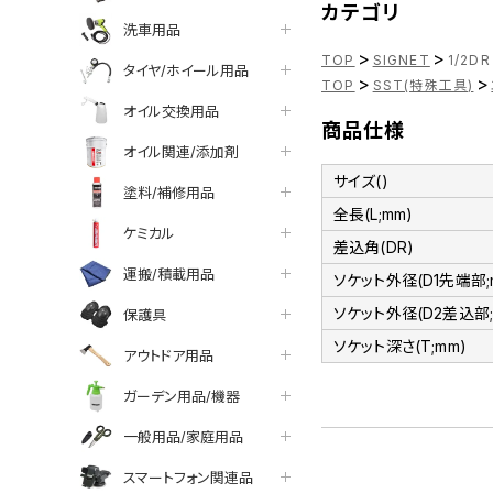
カテゴリ
洗車用品
>
>
TOP
SIGNET
1/2D
タイヤ/ホイール用品
>
>
TOP
SST(特殊工具)
オイル交換用品
商品仕様
オイル関連/添加剤
サイズ()
塗料/補修用品
全長(L;mm)
ケミカル
差込角(DR)
運搬/積載用品
ソケット外径(D1先端部;
ソケット外径(D2差込部;
保護具
ソケット深さ(T;mm)
アウトドア用品
ガーデン用品/機器
一般用品/家庭用品
スマートフォン関連品