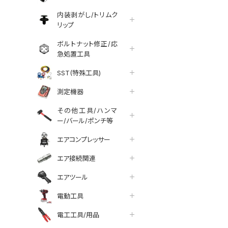
内装剥がし/トリムク
リップ
ボルトナット修正/応
急処置工具
SST(特殊工具)
測定機器
その他工具/ハンマ
ー/バール/ポンチ等
エアコンプレッサー
エア接続関連
エアツール
電動工具
tter
facebook
line
電工工具/用品