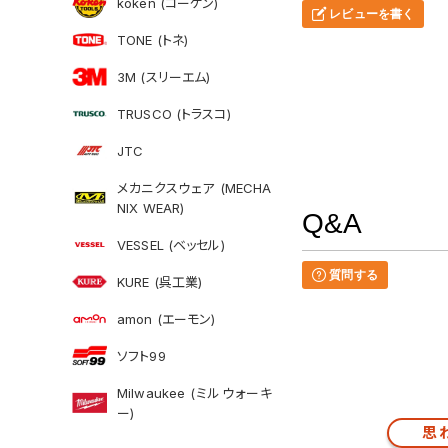
koken (コーケン)
レビューを書く
TONE (トネ)
3M (スリーエム)
TRUSCO (トラスコ)
JTC
メカニクスウェア (MECHA
NIX WEAR)
Q&A
VESSEL (ベッセル)
質問する
KURE (呉工業)
amon (エーモン)
ソフト99
Milwaukee (ミルウォーキ
ー)
思