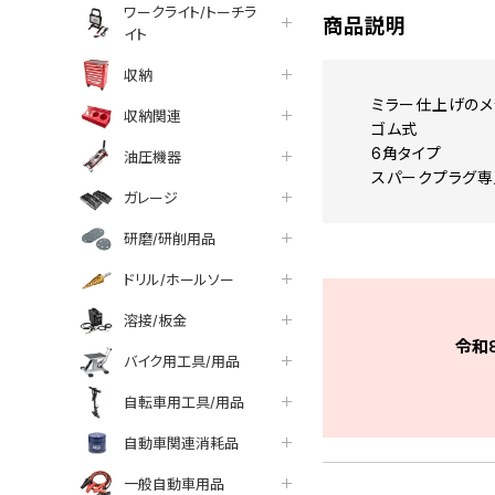
ワークライト/トーチラ
商品説明
イト
収納
ミラー仕上げのメ
収納関連
ゴム式
6角タイプ
油圧機器
スパークプラグ専
ガレージ
研磨/研削用品
ドリル/ホールソー
溶接/板金
令和
バイク用工具/用品
自転車用工具/用品
自動車関連消耗品
一般自動車用品