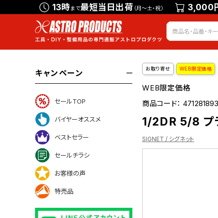
13時
最短当日出荷
3,000
まで
（月～土・祝）
お取り寄せ
WEB限定価格
キャンペーン
WEB限定価格
セールTOP
商品コード：
471281893
1/2DR 5/8
バイヤーオススメ
ベストセラー
SIGNET / シグネット
セールチラシ
お客様の声
ついて
特売品