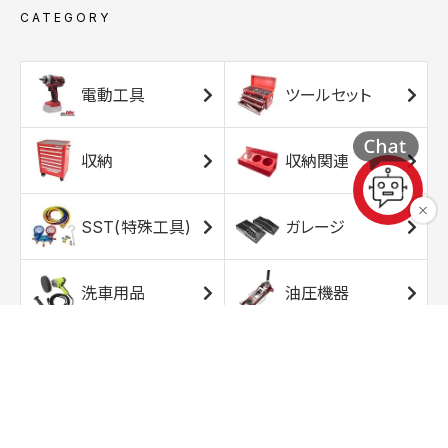
CATEGORY
電動工具
ツールセット
収納
収納関連
SST(特殊工具)
ガレージ
洗車用品
油圧機器
エアコンプレッサ
エアツール
ー
トルクレンチ
ソケット