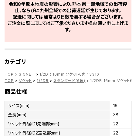
令和8年熊本地震の影響により、熊本県一部地域での出荷停
止、ならびに九州全域での出荷遅延が生じております。
配送に関しては通常より日数を要する場合がございます。
ご注文に際しましてはご了承くださいます様お願い申し上げま
す。
カテゴリ
TOP
>
SIGNET
>
1/2DR 16mm ソケット6角 13316
TOP
>
ソケット
>
1/2DR
>
スタンダード(6角)
>
1/2DR 16mm ソケット6角
商品仕様
サイズ(mm)
16
全長(mm)
38
ソケット外径(D1先端部;mm)
22
ソケット外径(D2差込部;mm)
22