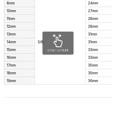
8mm
24mm
10mm
27mm
11mm
28mm
12mm
28mm
13mm
31mm
14mm
3/8
31mm
15mm
33mm
スクロールできます
16mm
33mm
17mm
35mm
18mm
35mm
19mm
36mm