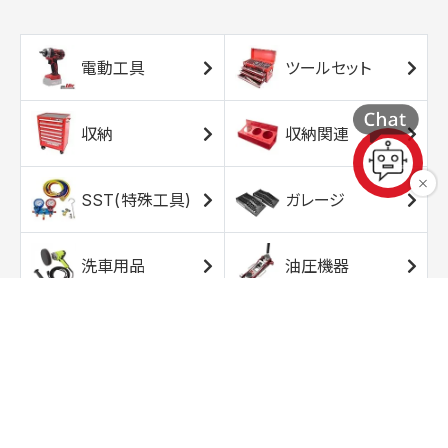
電動工具
ツールセット
収納
収納関連
SST(特殊工具)
ガレージ
洗車用品
油圧機器
エアコンプレッサ
エアツール
ー
トルクレンチ
ソケット