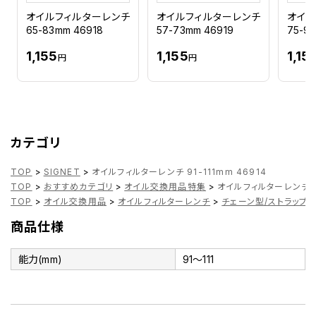
オイルフィルターレンチ
オイルフィルターレンチ
オイル
65-83mm 46918
57-73mm 46919
75-9
1,155
1,155
1,15
円
円
カテゴリ
TOP
>
SIGNET
>
オイルフィルターレンチ 91-111mm 46914
TOP
>
おすすめカテゴリ
>
オイル交換用品特集
>
オイルフィルターレンチ 91
TOP
>
オイル交換用品
>
オイルフィルターレンチ
>
チェーン型/ストラップ
商品仕様
能力(mm)
91～111