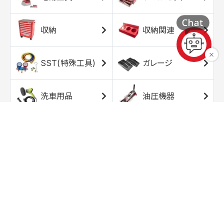
収納
収納関連
SST(特殊工具)
ガレージ
洗車用品
油圧機器
エアコンプレッサ
エアツール
ー
トルクレンチ
ソケット
ラチェット/スピン
レンチ/スパナ
ナー
バイク用工具/用