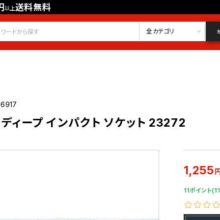
円
送料無料
以上
会員登録
ログイン
お気に入り
全カテゴリ
56917
m ディープ インパクト ソケット 23272
1,255
11ポイント(1