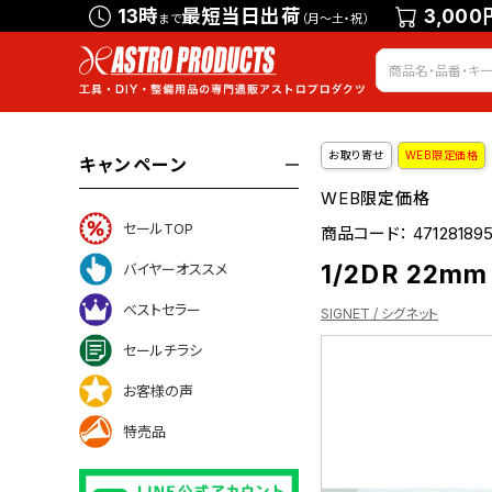
13時
最短当日出荷
3,000
まで
（月～土・祝）
お取り寄せ
WEB限定価格
キャンペーン
WEB限定価格
セールTOP
商品コード：
47128189
1/2DR 22m
バイヤーオススメ
ベストセラー
SIGNET / シグネット
セールチラシ
お客様の声
ついて
特売品