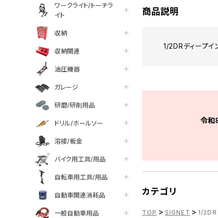
ワークライト/トーチラ
商品説明
イト
収納
1/2DRディープ
収納関連
油圧機器
ガレージ
研磨/研削用品
令和
ドリル/ホールソー
溶接/板金
バイク用工具/用品
自転車用工具/用品
カテゴリ
自動車関連消耗品
>
>
TOP
SIGNET
1/2D
一般自動車用品