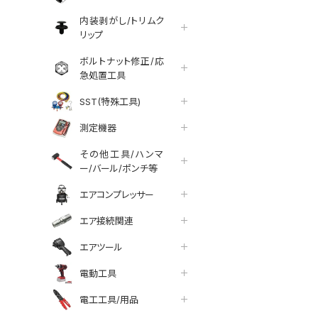
内装剥がし/トリムク
リップ
ボルトナット修正/応
急処置工具
SST(特殊工具)
測定機器
その他工具/ハンマ
ー/バール/ポンチ等
エアコンプレッサー
エア接続関連
エアツール
電動工具
tter
facebook
line
電工工具/用品