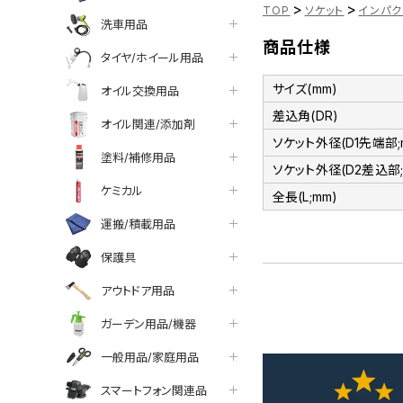
>
>
TOP
ソケット
インパク
洗車用品
商品仕様
タイヤ/ホイール用品
サイズ(mm)
オイル交換用品
差込角(DR)
オイル関連/添加剤
ソケット外径(D1先端部;
塗料/補修用品
ソケット外径(D2差込部;
ケミカル
全長(L;mm)
運搬/積載用品
保護具
アウトドア用品
ガーデン用品/機器
一般用品/家庭用品
スマートフォン関連品