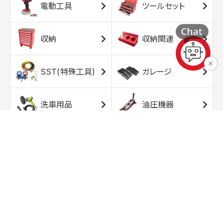
電動工具
ツールセット
収納
収納関連
SST(特殊工具)
ガレージ
洗車用品
油圧機器
エアコンプレッサ
エアツール
ー
トルクレンチ
ソケット
ラチェット/スピン
レンチ/スパナ
ナー