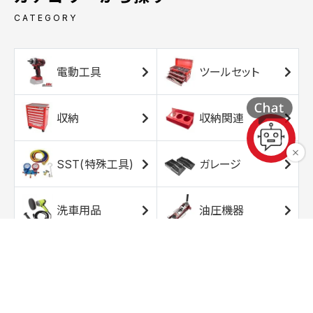
CATEGORY
電動工具
ツールセット
収納
収納関連
SST(特殊工具)
ガレージ
洗車用品
油圧機器
エアコンプレッサ
エアツール
ー
トルクレンチ
ソケット