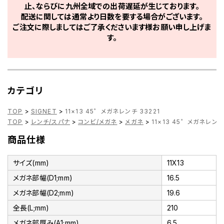
止、ならびに九州全域での出荷遅延が生じております。
配送に関しては通常より日数を要する場合がございます。
ご注文に際しましてはご了承くださいます様お願い申し上げま
す。
カテゴリ
TOP
>
SIGNET
>
11×13 45゜メガネレンチ 33221
TOP
>
レンチ/スパナ
>
コンビ/メガネ
>
メガネ
>
11×13 45゜メガネレンチ 
商品仕様
サイズ(mm)
11X13
メガネ部幅(D1;mm)
16.5
メガネ部幅(D2;mm)
19.6
全長(L;mm)
210
メガネ部厚み(A1;mm)
6.5