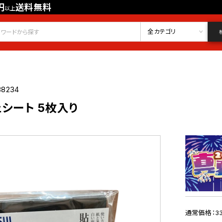
円
送料無料
以上
会員登録
ログイン
お気に入り
全カテゴリ
88234
シート 5枚入り
通常価格：33