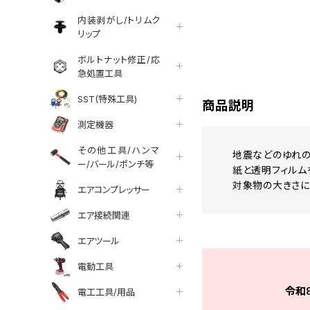
内装剥がし/トリムク
リップ
tter
facebook
line
ボルトナット修正/応
急処置工具
SST(特殊工具)
商品説明
測定機器
その他工具/ハンマ
地震などのゆれの
ー/バール/ポンチ等
紙と透明フィルム
対象物の大きさに
エアコンプレッサー
エア接続関連
エアツール
電動工具
令和
電工工具/用品