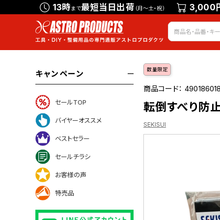
13時
最短当日出荷
3,000
まで
（月～土・祝）
数量限定
キャンペーン
商品コード：
49018601
セールTOP
転倒すべり防止
バイヤーオススメ
SEKISUI
ベストセラー
セールチラシ
お客様の声
特売品