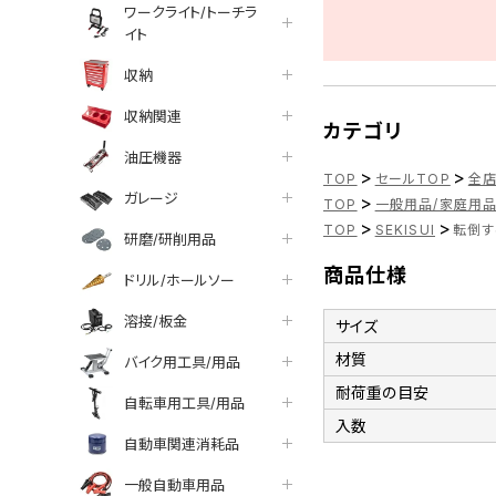
ワークライト/トーチラ
イト
収納
収納関連
カテゴリ
油圧機器
>
>
TOP
セールTOP
全
ガレージ
>
TOP
一般用品/家庭用
>
>
TOP
SEKISUI
転倒す
研磨/研削用品
商品仕様
ドリル/ホールソー
溶接/板金
サイズ
材質
バイク用工具/用品
耐荷重の目安
自転車用工具/用品
入数
自動車関連消耗品
一般自動車用品