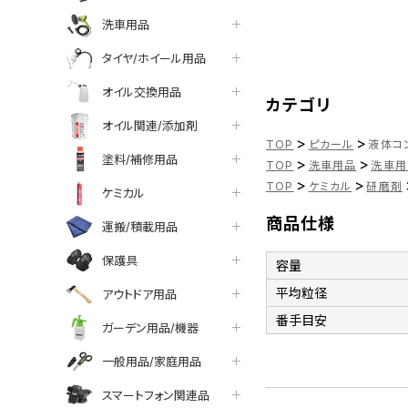
洗車用品
タイヤ/ホイール用品
オイル交換用品
カテゴリ
オイル関連/添加剤
>
>
TOP
ピカール
液体コン
塗料/補修用品
>
>
TOP
洗車用品
洗車用
>
>
TOP
ケミカル
研磨剤
ケミカル
商品仕様
運搬/積載用品
保護具
容量
平均粒径
アウトドア用品
番手目安
ガーデン用品/機器
一般用品/家庭用品
スマートフォン関連品