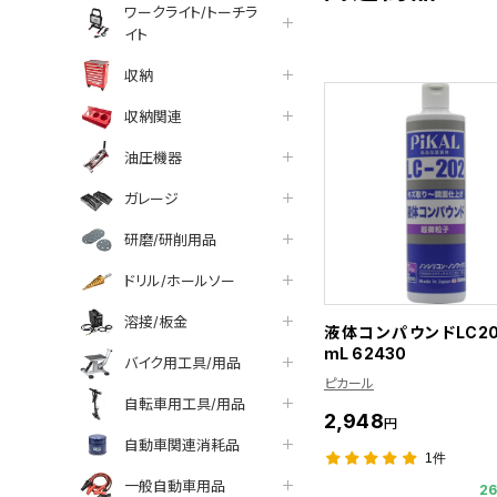
ワークライト/トーチラ
イト
収納
収納関連
油圧機器
ガレージ
研磨/研削用品
ドリル/ホールソー
溶接/板金
液体コンパウンドLC202
mL 62430
バイク用工具/用品
ピカール
自転車用工具/用品
2,948
円
自動車関連消耗品
1件
一般自動車用品
2