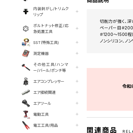
商品説明
内装剥がし/トリムク
リップ
切削力が強く、深
ボルトナット修正/応
ペーパー目＃20
急処置工具
＃1200～15
ノンシリコン、ノン
SST(特殊工具)
測定機器
その他工具/ハンマ
ー/バール/ポンチ等
エアコンプレッサー
令和
エア接続関連
エアツール
電動工具
電工工具/用品
関連商品
REL