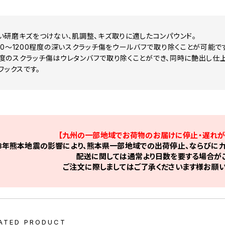
い研磨キズをつけない、肌調整、キズ取りに適したコンパウンド。
00～1200程度の深いスクラッチ傷をウールバフで取り除くことが可能で
00程度のスクラッチ傷はウレタンバフで取り除くことができ、同時に艶出し仕
ワックスです。
【九州の一部地域でお荷物のお届けに停止・遅れが
8年熊本地震の影響により、熊本県一部地域での出荷停止、ならびに九
配送に関しては通常より日数を要する場合がご
ご注文に際しましてはご了承くださいます様お願い
ATED PRODUCT