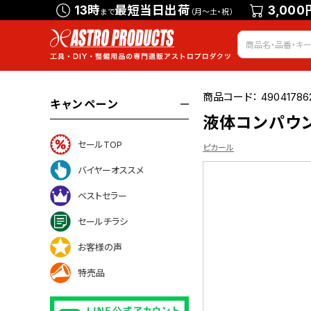
13時
最短当日出荷
3,000
まで
（月～土・祝）
商品コード：
49041786
キャンペーン
液体コンパウンド
セールTOP
ピカール
バイヤーオススメ
ベストセラー
ついて
セールチラシ
お客様の声
特売品