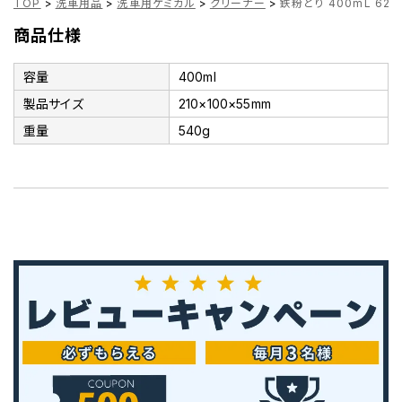
TOP
>
洗車用品
>
洗車用ケミカル
>
クリーナー
>
鉄粉とり 400mL 628
商品仕様
容量
400ml
製品サイズ
210×100×55mm
重量
540g