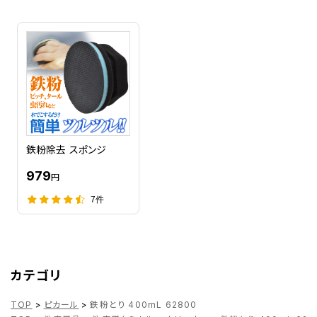
鉄粉除去 スポンジ
979
円
7件
カテゴリ
TOP
>
ピカール
>
鉄粉とり 400mL 62800