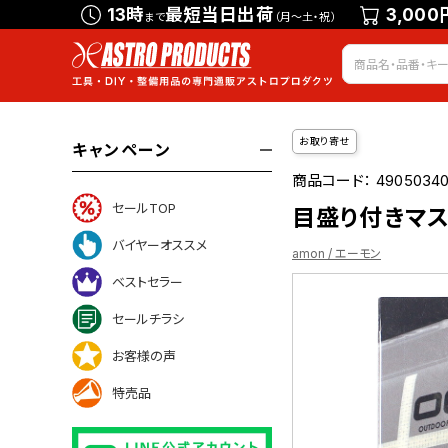
13時
最短当日出荷
3,000
まで
（月～土・祝）
お取り寄せ
キャンペーン
商品コード：
49050340
セールTOP
目盛り付きマスキ
バイヤーオススメ
amon / エーモン
ベストセラー
セールチラシ
お客様の声
いて
特売品