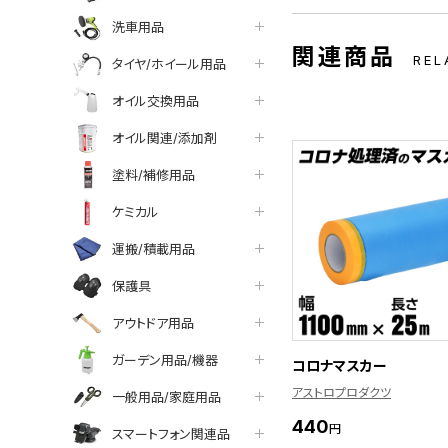
洗車用品
関連商品
REL
タイヤ/ホイール用品
オイル交換用品
オイル関連/添加剤
塗料/補修用品
ケミカル
運搬/積載用品
保護具
アウトドア用品
ガーデン用品/機器
コロナマスカー
アストロプロダクツ
一般用品/家庭用品
440
円
スマートフォン関連品