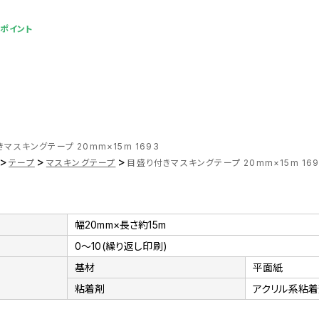
4ポイント
マスキングテープ 20mm×15m 1693
>
>
>
テープ
マスキングテープ
目盛り付きマスキングテープ 20mm×15m 169
幅20mm×長さ約15m
0～10(繰り返し印刷)
基材
平面紙
粘着剤
アクリル系粘着