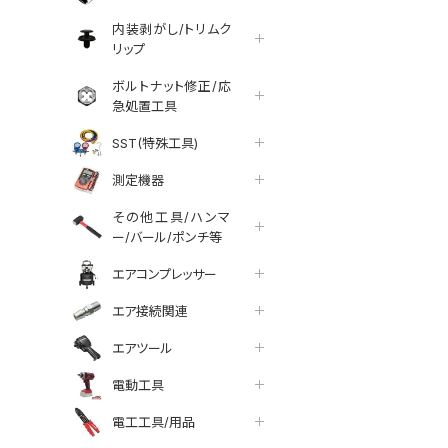
内装剥がし/トリムク
リップ
ボルトナット修正/応
急処置工具
SST(特殊工具)
測定機器
その他工具/ハンマ
ー/バール/ポンチ等
エアコンプレッサー
エア接続関連
エアツール
tter
facebook
line
電動工具
電工工具/用品