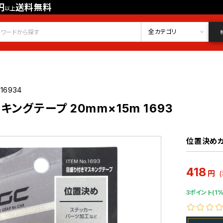
円
送料無料
以上
会員登録
ログイン
お気に入り
全カテゴリ
16934
ングテープ 20mm×15m 1693
位置決めカ
418
円
3ポイント(1%