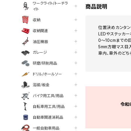
ワークライト/トーチラ
商品説明
イト
収納
位置決めカンタン
収納関連
LEDやステッカ
0～10cmまでの
油圧機器
5mm方眼マス目
ガレージ
車内、車外のどち
研磨/研削用品
ドリル/ホールソー
溶接/板金
バイク用工具/用品
令和
自転車用工具/用品
自動車関連消耗品
一般自動車用品