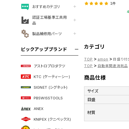
1件
おすすめカテゴリ
認証工場基準工具用
品
製品補修用パーツ
カテゴリ
ピックアップブランド
>
>
TOP
amon
目盛り付き
>
アストロプロダクツ
TOP
自動車関連消耗品
KTC (ケーティーシー)
商品仕様
SIGNET (シグネット)
サイズ
PBSWISSTOOLS
目盛
ANEX
材質
KNIPEX (クニペックス)