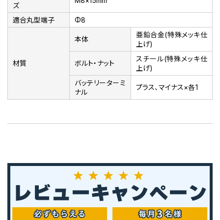
M8×15mm
ズ
適合丸型端子
Φ8
亜鉛合金(特殊メッキ仕
本体
上げ)
スチール(特殊メッキ仕
材質
ボルト・ナット
上げ)
バッテリーターミ
プラス、マイナス×各1
ナル