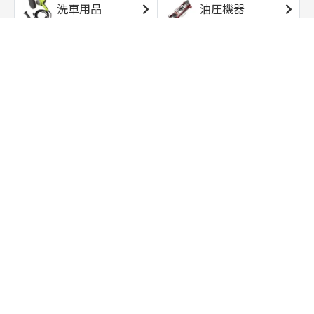
洗車用品
油圧機器
エアコンプレッサ
エアツール
ー
トルクレンチ
ソケット
ラチェット/スピン
レンチ/スパナ
ナー
バイク用工具/用
オイル交換用品
品
ワークライト/ト
研磨/研削用品
ーチライト
タイヤ/ホイール
アウトドア用品
用品