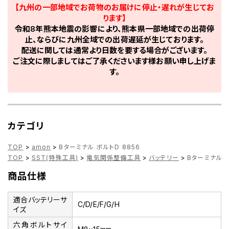
【九州の一部地域でお荷物のお届けに停止・遅れが生じてお
ります】
令和8年熊本地震の影響により、熊本県一部地域での出荷停
止、ならびに九州全域での出荷遅延が生じております。
配送に関しては通常より日数を要する場合がございます。
ご注文に際しましてはご了承くださいます様お願い申し上げま
す。
カテゴリ
TOP
>
amon
>
Bターミナル ボルトD 8856
TOP
>
SST(特殊工具)
>
電気関係整備工具
>
バッテリー
>
Bターミナル ボ
商品仕様
適合バッテリーサ
C/D/E/F/G/H
イズ
六角ボルトサイ