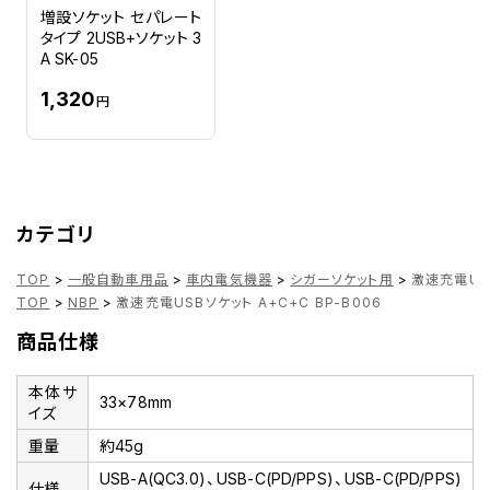
増設ソケット セパレート
タイプ 2USB+ソケット 3
A SK-05
1,320
円
カテゴリ
TOP
>
一般自動車用品
>
車内電気機器
>
シガーソケット用
>
激速充電USB
TOP
>
NBP
>
激速充電USBソケット A+C+C BP-B006
商品仕様
本体サ
33×78mm
イズ
重量
約45g
USB-A(QC3.0)、USB-C(PD/PPS)、USB-C(PD/PPS)
仕様