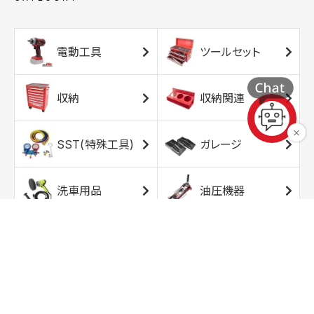
電動工具
ツールセット
収納
収納関連
SST(特殊工具)
ガレージ
洗車用品
油圧機器
エアコンプレッサ
エアツール
ー
トルクレンチ
ソケット