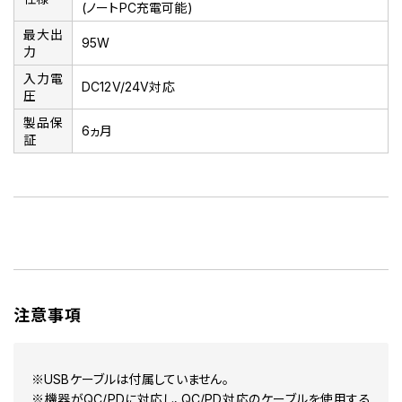
(ノートPC充電可能)
最大出
95W
力
入力電
DC12V/24V対応
圧
製品保
6ヵ月
証
注意事項
※USBケーブルは付属していません。
※機器がQC/PDに対応し、QC/PD対応のケーブルを使用する