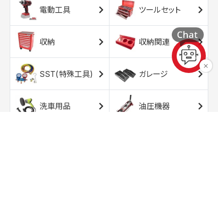
電動工具
ツールセット
収納
収納関連
SST(特殊工具)
ガレージ
洗車用品
油圧機器
エアコンプレッサ
エアツール
ー
トルクレンチ
ソケット
ラチェット/スピン
レンチ/スパナ
ナー