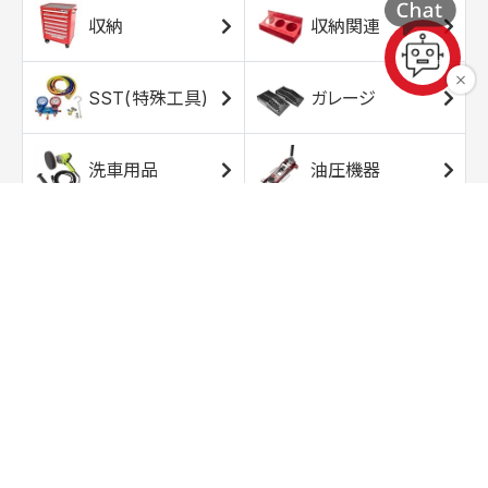
収納
収納関連
SST(特殊工具)
ガレージ
洗車用品
油圧機器
エアコンプレッサ
エアツール
ー
トルクレンチ
ソケット
ラチェット/スピン
レンチ/スパナ
ナー
バイク用工具/用
オイル交換用品
品