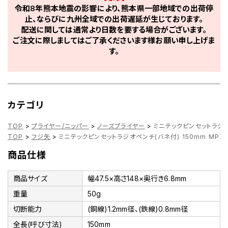
令和8年熊本地震の影響により、熊本県一部地域での出荷停
止、ならびに九州全域での出荷遅延が生じております。
配送に関しては通常より日数を要する場合がございます。
ご注文に際しましてはご了承くださいます様お願い申し上げま
す。
カテゴリ
TOP
>
プライヤー/ニッパー
>
ノーズプライヤー
>
ミニテックピンセットラジオペ
TOP
>
フジ矢
>
ミニテックピンセットラジオペンチ(バネ付) 150mm MP7-
商品仕様
商品サイズ
幅47.5×高さ148×奥行き6.8mm
重量
50g
切断能力
(銅線)1.2mm径、(鉄線)0.8mm径
全長(呼び寸法)
150mm