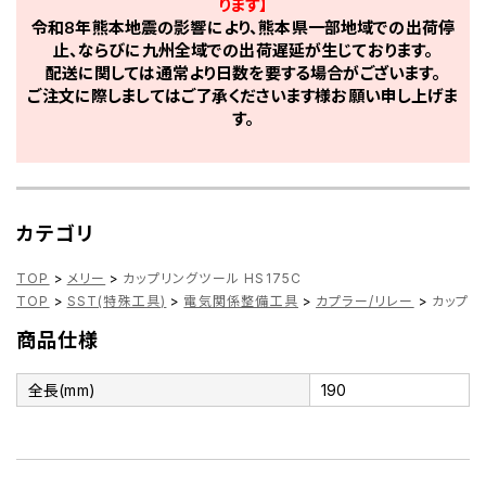
ります】
令和8年熊本地震の影響により、熊本県一部地域での出荷停
止、ならびに九州全域での出荷遅延が生じております。
配送に関しては通常より日数を要する場合がございます。
ご注文に際しましてはご了承くださいます様お願い申し上げま
す。
カテゴリ
TOP
>
メリー
>
カップリングツール HS175C
TOP
>
SST(特殊工具)
>
電気関係整備工具
>
カプラー/リレー
>
カップリ
商品仕様
全長(mm)
190