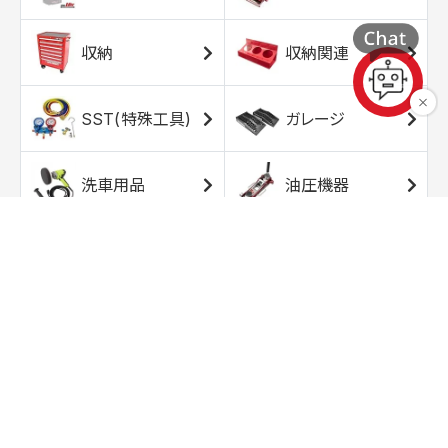
収納
収納関連
SST(特殊工具)
ガレージ
洗車用品
油圧機器
エアコンプレッサ
エアツール
ー
トルクレンチ
ソケット
ラチェット/スピン
レンチ/スパナ
ナー
バイク用工具/用