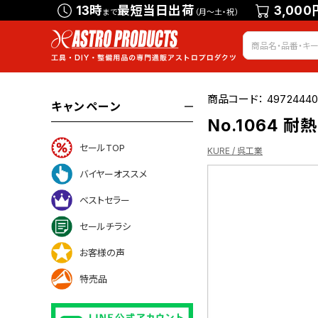
13時
最短当日出荷
3,000
まで
（月～土・祝）
商品コード：
49724440
キャンペーン
No.1064 
セールTOP
KURE / 呉工業
バイヤーオススメ
ベストセラー
ついて
セールチラシ
お客様の声
特売品