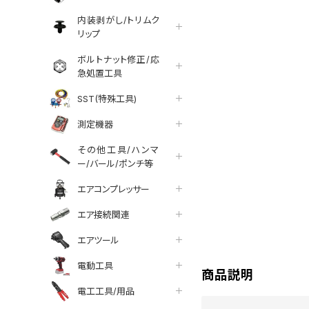
内装剥がし/トリムク
リップ
ボルトナット修正/応
急処置工具
SST(特殊工具)
測定機器
その他工具/ハンマ
ー/バール/ポンチ等
エアコンプレッサー
エア接続関連
tter
facebook
line
エアツール
電動工具
商品説明
電工工具/用品