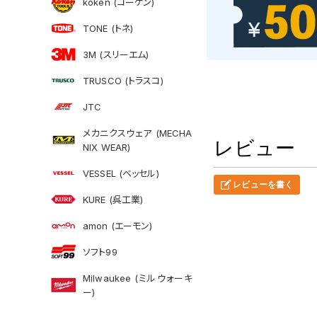
koken (コーケン)
TONE (トネ)
3M (スリーエム)
TRUSCO (トラスコ)
JTC
メカニクスウェア (MECHA
レビュー
NIX WEAR)
VESSEL (ベッセル)
レビューを書く
KURE (呉工業)
amon (エーモン)
ソフト99
Milwaukee (ミルウォーキ
ー)