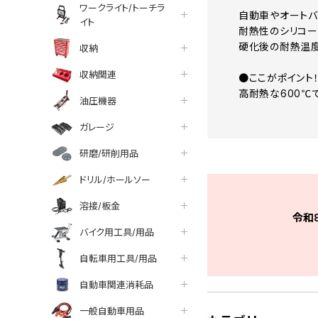
ワークライト/トーチラ
自動車やオートバ
イト
耐熱性のシリコー
硬化後の耐熱温度
収納
収納関連
●ここがポイント
高耐熱な600℃
油圧機器
ガレージ
研磨/研削用品
ドリル/ホールソー
溶接/板金
令和
バイク用工具/用品
自転車用工具/用品
自動車関連消耗品
一般自動車用品