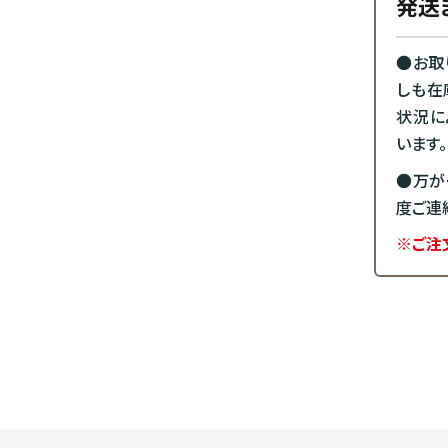
発送
●お取
しも在
状況に
います。
●万が
度ご連
※ご注