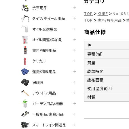
カテゴリ
洗車用品
>
>
TOP
KURE
No.10
タイヤ/ホイール用品
>
>
TOP
塗料/補修用品
オイル交換用品
商品仕様
オイル関連/添加剤
色
塗料/補修用品
容積(ml)
ケミカル
質量
乾燥時間
運搬/積載用品
塗布面積
保護具
使用温度範囲
アウトドア用品
材質
ガーデン用品/機器
一般用品/家庭用品
スマートフォン関連品