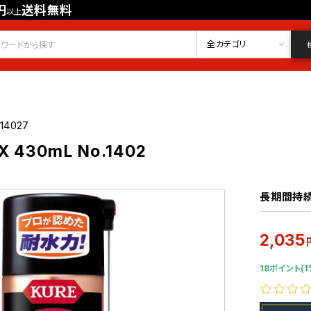
円
送料無料
以上
会員登録
ログイン
お気に入り
全カテゴリ
14027
430mL No.1402
長期間持
2,035
18ポイント(1