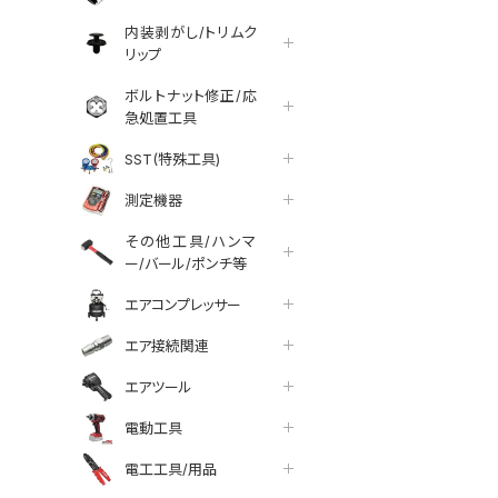
内装剥がし/トリムク
リップ
ボルトナット修正/応
急処置工具
SST(特殊工具)
測定機器
その他工具/ハンマ
ー/バール/ポンチ等
エアコンプレッサー
エア接続関連
エアツール
tter
facebook
line
電動工具
電工工具/用品