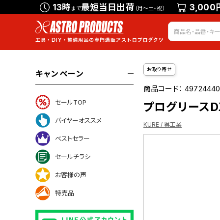
13時
最短当日出荷
3,000
まで
（月～土・祝）
お取り寄せ
キャンペーン
商品コード：
49724440
セールTOP
プログリースDX 
バイヤーオススメ
KURE / 呉工業
ベストセラー
セールチラシ
お客様の声
ついて
特売品