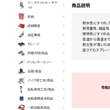
ワークライト/トーチラ
商品説明
イト
収納
耐水性にすぐれ、
収納関連
耐荷重性、極圧性
保持性にすぐれる
油圧機器
低温から高温まで
ガレージ
耐久性が高いため
逆さでもスプレー
研磨/研削用品
ドリル/ホールソー
溶接/板金
バイク用工具/用品
令和
自転車用工具/用品
自動車関連消耗品
一般自動車用品