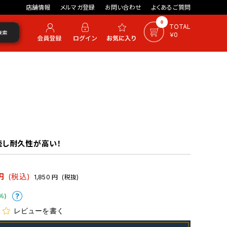
店舗情報
メルマガ登録
お問い合わせ
よくあるご質問
0
TOTAL
検索
￥0
続し耐久性が高い！
円
(税込)
1,850
円
(税抜)
%)
レビューを書く