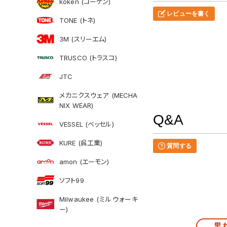
koken (コーケン)
レビューを書く
TONE (トネ)
3M (スリーエム)
TRUSCO (トラスコ)
JTC
メカニクスウェア (MECHA
NIX WEAR)
Q&A
VESSEL (ベッセル)
KURE (呉工業)
質問する
amon (エーモン)
ソフト99
Milwaukee (ミルウォーキ
ー)
思