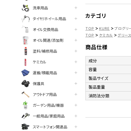
洗車用品
カテゴリ
タイヤ/ホイール用品
>
>
TOP
KURE
プログリース
オイル交換用品
>
>
TOP
ケミカル
グリー
オイル関連/添加剤
商品仕様
塗料/補修用品
成分
ケミカル
容量
運搬/積載用品
製品サイズ
保護具
製品重量
アウトドア用品
消防法分類
ガーデン用品/機器
一般用品/家庭用品
スマートフォン関連品