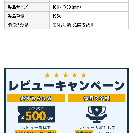
製品サイズ
180×Φ53（mm）
製品重量
195g
消防法分類
第1石油類、危険等級Ⅱ