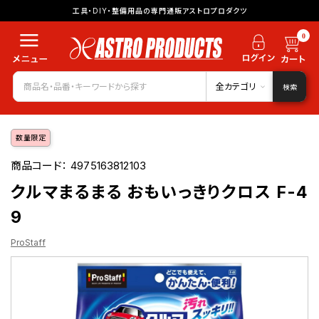
工具・DIY・整備用品の専門通販アストロプロダクツ
0
全カテゴリ
検索
数量限定
商品コード：
4975163812103
クルマまるまる おもいっきりクロス F-4
9
ProStaff