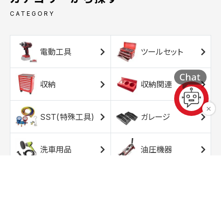
CATEGORY
電動工具
ツールセット
収納
収納関連
SST(特殊工具)
ガレージ
洗車用品
油圧機器
エアコンプレッサ
エアツール
ー
トルクレンチ
ソケット