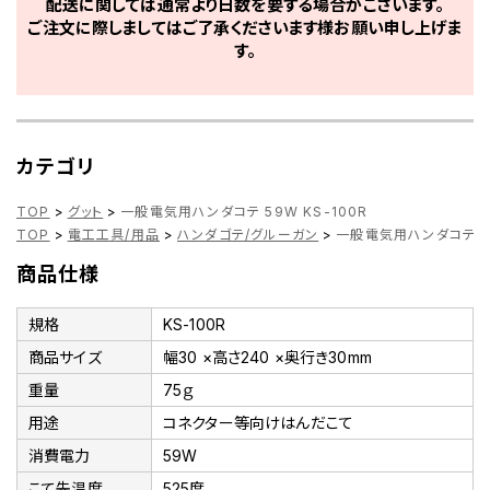
配送に関しては通常より日数を要する場合がございます。
ご注文に際しましてはご了承くださいます様お願い申し上げま
す。
カテゴリ
TOP
>
グット
>
一般電気用ハンダコテ 59W KS-100R
TOP
>
電工工具/用品
>
ハンダゴテ/グルーガン
>
一般電気用ハンダコテ 59
商品仕様
規格
KS-100R
商品サイズ
幅30 ×高さ240 ×奥行き30mm
重量
75ｇ
用途
コネクター等向けはんだこて
消費電力
59W
こて先温度
525度