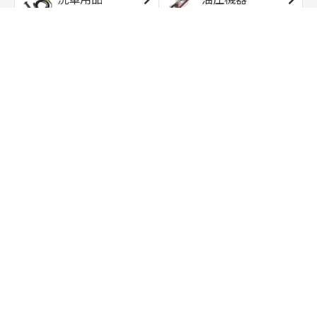
エアコンプレッサ
エアツール
ー
トルクレンチ
ソケット
ラチェット/スピン
レンチ/スパナ
ナー
バイク用工具/用
オイル交換用品
品
ワークライト/ト
研磨/研削用品
ーチライト
タイヤ/ホイール
アウトドア用品
用品