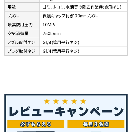
用途
ゴミ、ホコリ、水滴等の除去作業(吹き飛ばし)
ノズル
保護キャップ付き100mmノズル
最高使用圧力
1.0MPa
空気消費量
750L/min
ノズル取付ネジ
G1/8(管用平行ネジ)
プラグ取付ネジ
G1/4(管用平行ネジ)