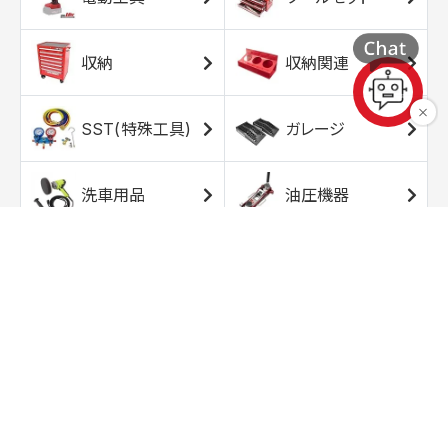
収納
収納関連
SST(特殊工具)
ガレージ
洗車用品
油圧機器
エアコンプレッサ
エアツール
ー
トルクレンチ
ソケット
ラチェット/スピン
レンチ/スパナ
ナー