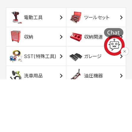
電動工具
ツールセット
収納
収納関連
SST(特殊工具)
ガレージ
洗車用品
油圧機器
エアコンプレッサ
エアツール
ー
トルクレンチ
ソケット
ラチェット/スピン