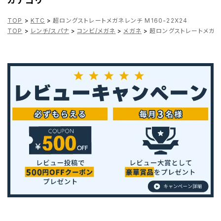
カテゴリ
TOP
>
KTC
>
超ロングストレートメガネレンチ M160-22X24
TOP
>
レンチ/スパナ
>
コンビ/メガネ
>
メガネ
>
超ロングストレートメガネレ