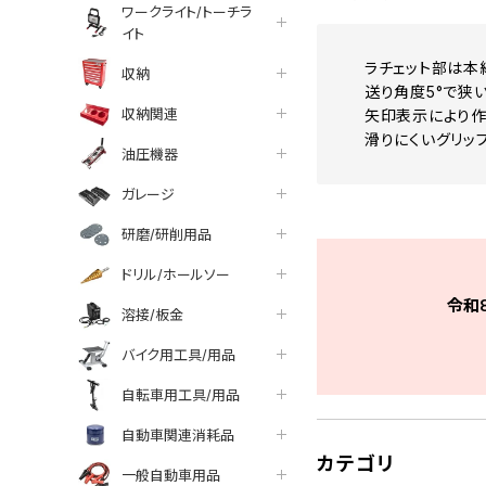
ワークライト/トーチラ
イト
ラチェット部は本
収納
送り角度5°で狭
収納関連
矢印表示により
滑りにくいグリッ
油圧機器
ガレージ
研磨/研削用品
ドリル/ホールソー
令和
溶接/板金
バイク用工具/用品
自転車用工具/用品
自動車関連消耗品
カテゴリ
一般自動車用品