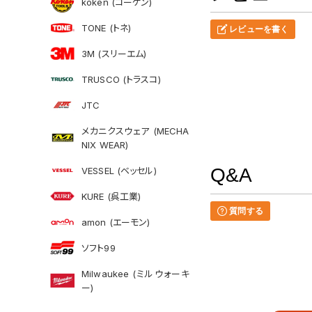
koken (コーケン)
TONE (トネ)
レビューを書く
3M (スリーエム)
TRUSCO (トラスコ)
JTC
メカニクスウェア (MECHA
NIX WEAR)
Q&A
VESSEL (ベッセル)
KURE (呉工業)
質問する
amon (エーモン)
ソフト99
Milwaukee (ミルウォーキ
ー)