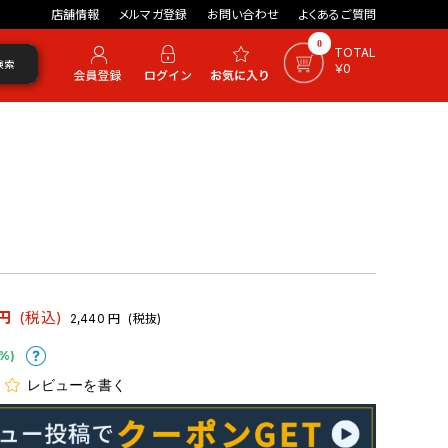
店舗情報
メルマガ登録
お問い合わせ
よくあるご質問
0
TOTAL
検索
￥0
円
(税込)
2,440
円
(税抜)
%)
レビューを書く