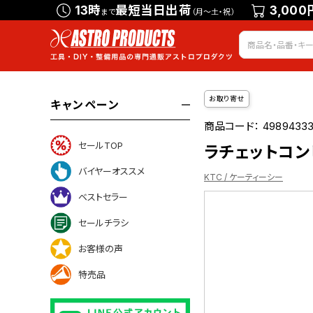
13時
最短当日出荷
3,000
まで
（月～土・祝）
お取り寄せ
キャンペーン
商品コード：
49894333
セールTOP
ラチェットコンビ
バイヤーオススメ
KTC / ケーティーシー
ベストセラー
セールチラシ
ついて
お客様の声
特売品