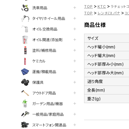
>
>
TOP
KTC
ラチェットコ
洗車用品
>
>
TOP
レンチ/スパナ
コ
タイヤ/ホイール用品
商品仕様
オイル交換用品
サイズ
オイル関連/添加剤
ヘッド幅小(mm)
塗料/補修用品
ヘッド幅大(mm)
ケミカル
ヘッド部厚み小(mm)
運搬/積載用品
ヘッド部厚み大(mm)
送り角度
保護具
全長(mm)
アウトドア用品
重さ(g)
ガーデン用品/機器
一般用品/家庭用品
スマートフォン関連品