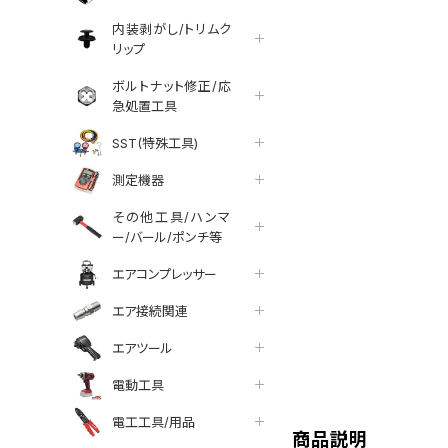
内装剥がし/トリムク
リップ
ボルトナット修正/応
急処置工具
SST(特殊工具)
測定機器
その他工具/ハンマ
ー/バール/ポンチ等
エアコンプレッサー
エア接続関連
エアツール
tter
facebook
line
電動工具
電工工具/用品
商品説明