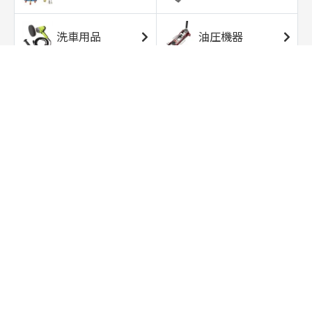
洗車用品
油圧機器
エアコンプレッサ
エアツール
ー
トルクレンチ
ソケット
ラチェット/スピン
レンチ/スパナ
ナー
バイク用工具/用
オイル交換用品
品
ワークライト/ト
研磨/研削用品
ーチライト
タイヤ/ホイール