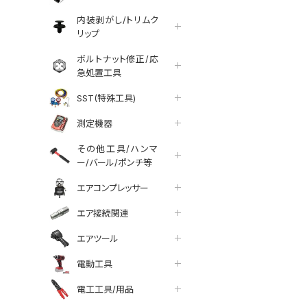
内装剥がし/トリムク
リップ
ボルトナット修正/応
急処置工具
SST(特殊工具)
測定機器
その他工具/ハンマ
ー/バール/ポンチ等
エアコンプレッサー
エア接続関連
エアツール
tter
facebook
line
電動工具
電工工具/用品