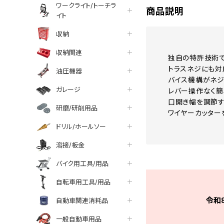
ワークライト/トーチラ
商品説明
イト
収納
収納関連
独自の特許技術で
トラスネジにも対
油圧機器
バイス機構がネジ
ガレージ
レバー操作なく簡
口開き幅を調節す
研磨/研削用品
ワイヤーカッター
ドリル/ホールソー
溶接/板金
バイク用工具/用品
自転車用工具/用品
令和
自動車関連消耗品
一般自動車用品