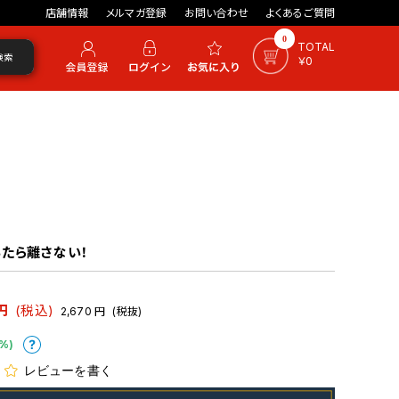
店舗情報
メルマガ登録
お問い合わせ
よくあるご質問
0
TOTAL
検索
￥0
たら離さない！
円
(税込)
2,670
円
(税抜)
%)
レビューを書く