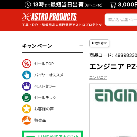
13時
最短当日出荷
3,000
まで
（月～土・祝）
お取り寄せ
キャンペーン
商品コード：
4989833
セールTOP
エンジニア PZ
バイヤーオススメ
エンジニア
ベストセラー
セールチラシ
お客様の声
ついて
特売品