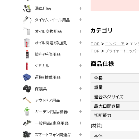
洗車用品
タイヤ/ホイール用品
カテゴリ
オイル交換用品
オイル関連/添加剤
>
>
TOP
エンジニア
エンジ
>
TOP
プライヤー/ニッパ
塗料/補修用品
商品仕様
ケミカル
運搬/積載用品
全長
重量
保護具
適合ネジサイズ
アウトドア用品
最大口開き幅
ガーデン用品/機器
切断能力
一般用品/家庭用品
[材質]
スマートフォン関連品
本体