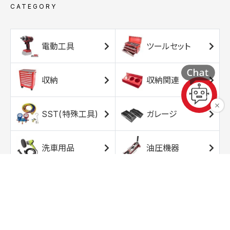
CATEGORY
電動工具
ツールセット
収納
収納関連
SST(特殊工具)
ガレージ
洗車用品
油圧機器
エアコンプレッサ
エアツール
ー
トルクレンチ
ソケット