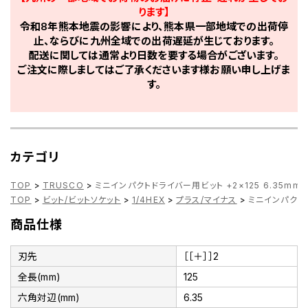
ります】
令和8年熊本地震の影響により、熊本県一部地域での出荷停
止、ならびに九州全域での出荷遅延が生じております。
配送に関しては通常より日数を要する場合がございます。
ご注文に際しましてはご了承くださいます様お願い申し上げま
す。
カテゴリ
TOP
>
TRUSCO
>
ミニインパクトドライバー用ビット +2×125 6.35mm六角
TOP
>
ビット/ビットソケット
>
1/4HEX
>
プラス/マイナス
>
ミニインパクトドラ
商品仕様
刃先
［［＋］］2
全長(mm)
125
六角対辺(mm)
6.35