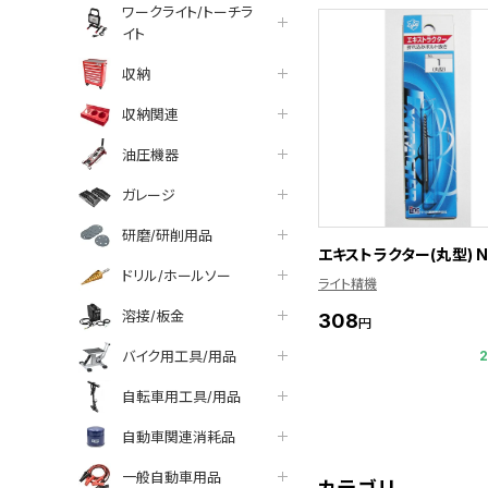
ワークライト/トーチラ
イト
収納
収納関連
油圧機器
ガレージ
研磨/研削用品
エキストラクター(丸型) NO
ドリル/ホールソー
ライト精機
溶接/板金
308
円
バイク用工具/用品
自転車用工具/用品
自動車関連消耗品
一般自動車用品