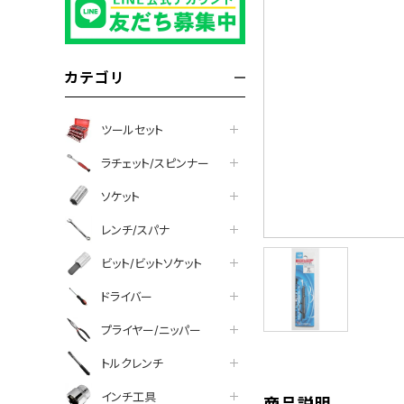
カテゴリ
ツールセット
ラチェット/スピンナー
ソケット
レンチ/スパナ
ビット/ビットソケット
tter
facebook
line
ドライバー
プライヤー/ニッパー
トルクレンチ
インチ工具