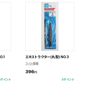
.1
エキストラクター(丸型) NO.3
ライト精機
396
円
2ポイント
3ポイント