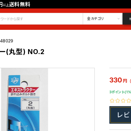
円
送料無料
以上
会員登録
ログイン
お気に入り
全カテゴリ
048029
(丸型) NO.2
330
円
3ポイント(1%