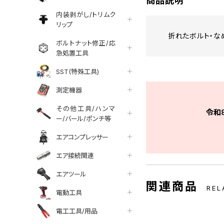
商品説明
内装剥がし/トリムク
リップ
折れたボルト・な
ボルトナット修正/応
急処置工具
SST(特殊工具)
測定機器
その他工具/ハンマ
令和
ー/バール/ポンチ等
エアコンプレッサー
エア接続関連
エアツール
関連商品
REL
電動工具
電工工具/用品