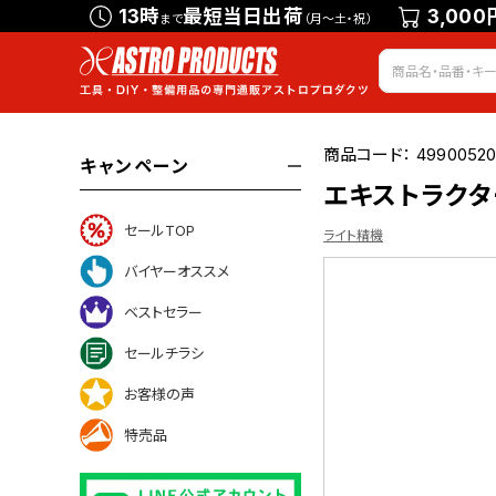
13時
最短当日出荷
3,000
まで
（月～土・祝）
商品コード：
4990052
キャンペーン
エキストラクター
セールTOP
ライト精機
バイヤーオススメ
ベストセラー
いて
セールチラシ
お客様の声
特売品