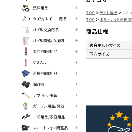
カテゴリ
洗車用品
>
>
TOP
ライト精機
エキス
>
タイヤ/ホイール用品
TOP
ボルトナット修正/
オイル交換用品
商品仕様
オイル関連/添加剤
適合ボルトサイズ
塗料/補修用品
下穴サイズ
ケミカル
運搬/積載用品
保護具
アウトドア用品
ガーデン用品/機器
一般用品/家庭用品
スマートフォン関連品