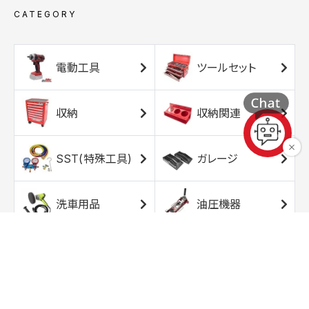
CATEGORY
電動工具
ツールセット
収納
収納関連
SST(特殊工具)
ガレージ
洗車用品
油圧機器
エアコンプレッサ
エアツール
ー
トルクレンチ
ソケット