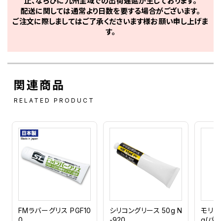
止、ならびに九州全域での出荷遅延が生じております。
配送に関しては通常より日数を要する場合がございます。
ご注文に際しましてはご了承くださいます様お願い申し上げま
す。
関連商品
RELATED PRODUCT
FMラバーグリス PGF10
シリコングリース 50g N
モリブ
0
-920
g(パッ