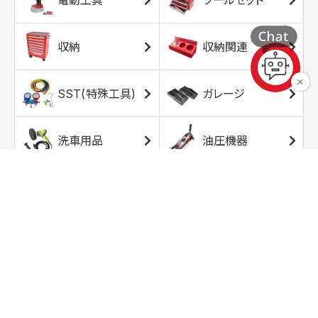
収納
収納関連
SST(特殊工具)
ガレージ
洗車用品
油圧機器
エアコンプレッサ
エアツール
ー
トルクレンチ
ソケット
ラチェット/スピン
レンチ/スパナ
ナー