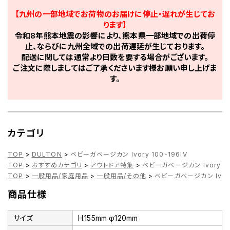
【九州の一部地域でお荷物のお届けに停止・遅れが生じてお
ります】
令和8年熊本地震の影響により、熊本県一部地域での出荷停
止、ならびに九州全域での出荷遅延が生じております。
配送に関しては通常より日数を要する場合がございます。
ご注文に際しましてはご了承くださいます様お願い申し上げま
す。
カテゴリ
TOP
>
DULTON
>
ベビーガベージカン Ivory 100-196IV
TOP
>
おすすめカテゴリ
>
アウトドア特集
>
ベビーガベージカン Ivory 10
TOP
>
一般用品/家庭用品
>
一般用品/その他
>
ベビーガベージカン Ivory 
商品仕様
サイズ
H.155mm φ120mm