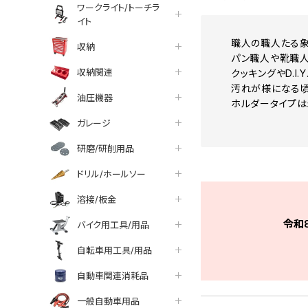
ワークライト/トーチラ
イト
職人の職人たる象
収納
パン職人や靴職人
収納関連
クッキングやD.I.
汚れが様になる頃
油圧機器
ホルダータイプは
ガレージ
研磨/研削用品
ドリル/ホールソー
溶接/板金
令和
バイク用工具/用品
自転車用工具/用品
自動車関連消耗品
一般自動車用品