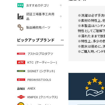
おすすめカテゴリ
認証工場基準工具用
※洗濯は必ず手洗
品
※素材の特性上、
※本製品はハンド
製品補修用パーツ
特性としてご理解下
※濡れたままで放
ピックアップブランド
※特性上、多少の
※脱水は弱めに、
※ご購入時、イン
アストロプロダクツ
KTC (ケーティーシー)
SIGNET (シグネット)
PBSWISSTOOLS
ANEX
KNIPEX (クニペックス)