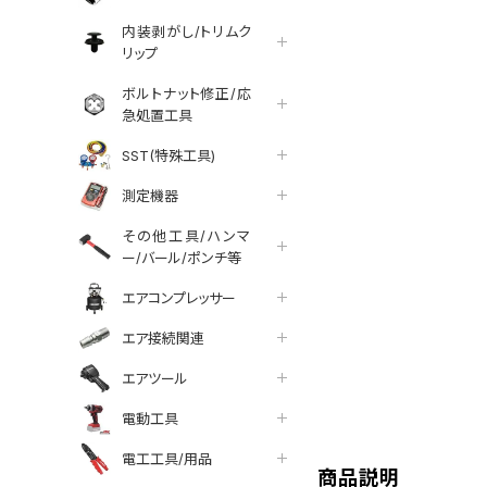
内装剥がし/トリムク
リップ
ボルトナット修正/応
急処置工具
SST(特殊工具)
測定機器
その他工具/ハンマ
ー/バール/ポンチ等
エアコンプレッサー
エア接続関連
エアツール
tter
facebook
line
電動工具
電工工具/用品
商品説明