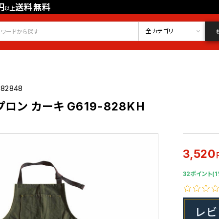
円
送料無料
以上
会員登録
ログイン
お気に入り
全カテゴリ
682848
ロン カーキ G619-828KH
3,520
32ポイント(1