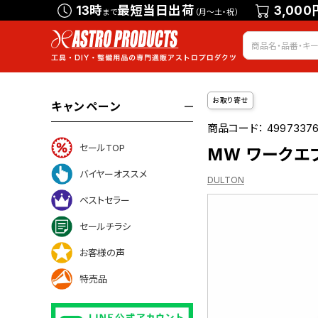
13時
最短当日出荷
3,000
まで
（月～土・祝）
お取り寄せ
キャンペーン
商品コード：
4997337
セールTOP
MW ワークエプ
バイヤーオススメ
DULTON
ベストセラー
セールチラシ
ついて
お客様の声
特売品