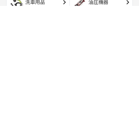
洗車用品
油圧機器
エアコンプレッサ
エアツール
ー
トルクレンチ
ソケット
ラチェット/スピン
レンチ/スパナ
ナー
バイク用工具/用
オイル交換用品
品
ワークライト/ト
研磨/研削用品
ーチライト
タイヤ/ホイール
アウトドア用品
用品