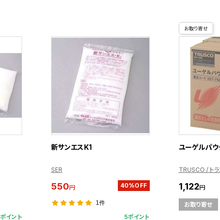
お取り寄せ
新サンエスK1
ユーゲルパウダ
SER
TRUSCO / ト
550
1,122
40%OFF
円
円
1件
お取り寄せ
3ポイント
5ポイント