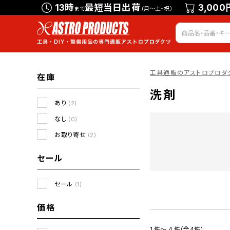
13時
最短当日出荷
3,000
まで
（月～土・祝）
工具通販のアストロプロダ
在庫
洗剤
あり
(2)
なし
(0)
お取り寄せ
(2)
セール
セール
(1)
価格
1 件～ 4 件（全4件）