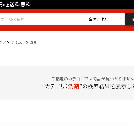
円
送料無料
以上
会員登録
ログイン
お気に入り
全カテゴリ
>
>
クツ
ケミカル
洗剤
ご指定のカテゴリでは商品が見つかりません
“カテゴリ：
洗剤
”の検索結果を表示して