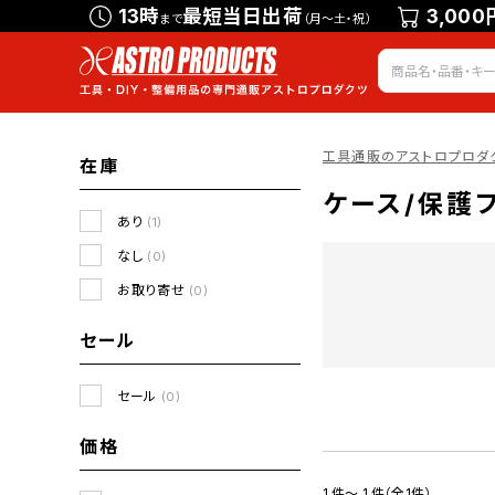
13時
最短当日出荷
3,000
まで
（月～土・祝）
工具通販のアストロプロダ
在庫
ケース/保護
あり
(1)
なし
(0)
お取り寄せ
(0)
セール
セール
(0)
価格
1 件～ 1 件（全1件）