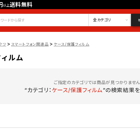
円
送料無料
以上
会員登録
ログイン
お気に入り
全カテゴリ
>
>
クツ
スマートフォン関連品
ケース/保護フィルム
フィルム
ご指定のカテゴリでは商品が見つかりません
“カテゴリ：
ケース/保護フィルム
”の検索結果を