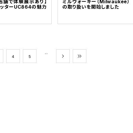
店舗で体験展示あり】
ミルウォーキー（Milwaukee）
ッターUC864の魅力
の取り扱いを開始しました
...
4
5