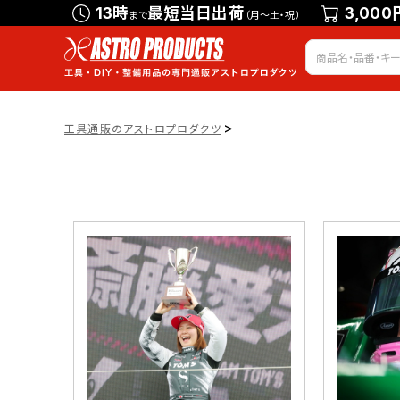
13時
最短当日出荷
3,000
まで
（月～土・祝）
>
工具通販のアストロプロダクツ