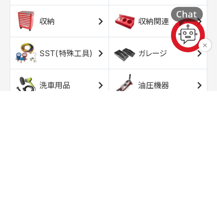
収納
収納関連
SST(特殊工具)
ガレージ
洗車用品
油圧機器
エアコンプレッサ
エアツール
ー
トルクレンチ
ソケット
ラチェット/スピン
レンチ/スパナ
ナー
バイク用工具/用
オイル交換用品
品