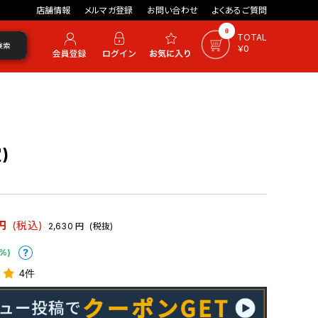
店舗情報
メルマガ登録
お問い合わせ
よくあるご質問
0
TOTAL
検索
￥0
)
円
(税込)
2,630
円
(税抜)
%)
4件