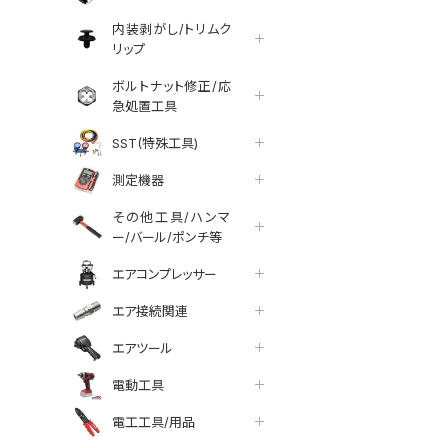
内装剥がし/トリムク
リップ
ボルトナット修正/応
急処置工具
SST(特殊工具)
測定機器
その他工具/ハンマ
ー/バール/ポンチ等
エアコンプレッサー
エア接続関連
エアツール
電動工具
電工工具/用品
tter
facebook
line