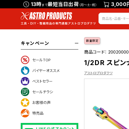
13時
最短当日出荷
3,000
まで
（月～土・祝）
数量限定
キャンペーン
商品コード：
2002000
セールTOP
1/2DR スピ
バイヤーオススメ
アストロプロダクツ
ベストセラー
セールチラシ
ついて
お客様の声
特売品