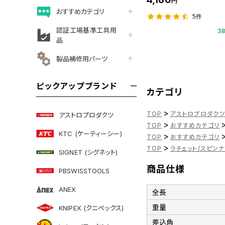
円
おすすめカテゴリ
5件
認証工場基準工具用
3
品
製品補修用パーツ
ピックアップブランド
カテゴリ
>
TOP
アストロプロダク
アストロプロダクツ
>
TOP
おすすめカテゴリ
KTC (ケーティーシー)
>
TOP
おすすめカテゴリ
>
TOP
ラチェット/スピン
SIGNET (シグネット)
商品仕様
PBSWISSTOOLS
ANEX
全長
重量
KNIPEX (クニペックス)
差込角