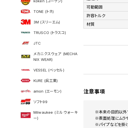
koken (コーケン)
可動範囲
TONE (トネ)
許容トルク
3M (スリーエム)
材質
TRUSCO (トラスコ)
JTC
メカニクスウェア (MECHA
NIX WEAR)
VESSEL (ベッセル)
KURE (呉工業)
注意事項
amon (エーモン)
ソフト99
※本来の目的以外
Milwaukee (ミルウォーキ
ー)
※表面処理にムラ
※パイプなどを掛け