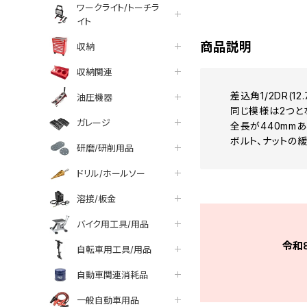
ワークライト/トーチラ
イト
商品説明
収納
収納関連
差込角1/2DR(1
油圧機器
同じ模様は2つと
ガレージ
全長が440mm
ボルト、ナットの
研磨/研削用品
ドリル/ホールソー
溶接/板金
バイク用工具/用品
令和
自転車用工具/用品
自動車関連消耗品
一般自動車用品