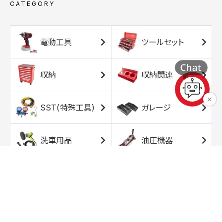
CATEGORY
電動工具
ツールセット
収納
収納関連
SST(特殊工具)
ガレージ
洗車用品
油圧機器
エアコンプレッサ
エアツール
ー
トルクレンチ
ソケット