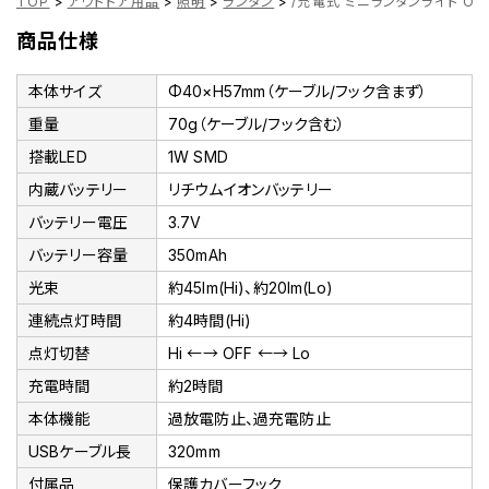
TOP
>
アウトドア用品
>
照明
>
ランタン
>
/充電式 ミニランタンライト OG
商品仕様
本体サイズ
Φ40×H57mm（ケーブル/フック含まず）
重量
70g（ケーブル/フック含む）
搭載LED
1W SMD
内蔵バッテリー
リチウムイオンバッテリー
バッテリー電圧
3.7V
バッテリー容量
350mAh
光束
約45lm(Hi)、約20lm(Lo)
連続点灯時間
約4時間(Hi)
点灯切替
Hi ←→ OFF ←→ Lo
充電時間
約2時間
本体機能
過放電防止、過充電防止
USBケーブル長
320mm
付属品
保護カバーフック