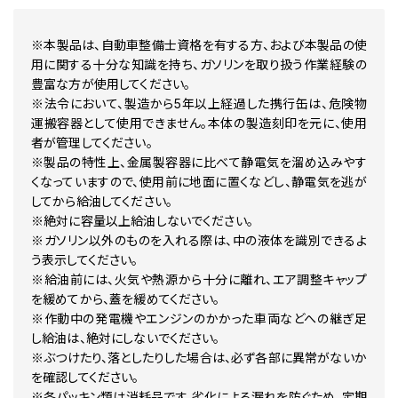
※本製品は、自動車整備士資格を有する方、および本製品の使
用に関する十分な知識を持ち、ガソリンを取り扱う作業経験の
豊富な方が使用してください。
※法令において、製造から5年以上経過した携行缶は、危険物
運搬容器として使用できません。本体の製造刻印を元に、使用
者が管理してください。
※製品の特性上、金属製容器に比べて静電気を溜め込みやす
くなっていますので、使用前に地面に置くなどし、静電気を逃が
してから給油してください。
※絶対に容量以上給油しないでください。
※ガソリン以外のものを入れる際は、中の液体を識別できるよ
う表示してください。
※給油前には、火気や熱源から十分に離れ、エア調整キャップ
を緩めてから、蓋を緩めてください。
※作動中の発電機やエンジンのかかった車両などへの継ぎ足
し給油は、絶対にしないでください。
※ぶつけたり、落としたりした場合は、必ず各部に異常がないか
を確認してください。
※各パッキン類は消耗品です。劣化による漏れを防ぐため、定期