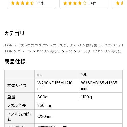
12件
14件
カテゴリ
TOP
>
アストロプロダクツ
>
プラスチックガソリン携行缶 5L GC563 / 10L
TOP
>
ガレージ
>
ガソリン携行缶
>
本体
>
プラスチックガソリン携行缶 5L G
商品仕様
5L
10L
W290×D165×H210
W360×D165×H285
本体サイズ
mm
mm
重量
800g
1100g
ノズル全長
250mm
ノズル先端外
Φ20mm
径